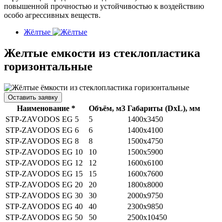
повышенной прочностью и устойчивостью к воздействию
особо агрессивных веществ.
Жёлтые
Желтые емкости из стеклопластика
горизонтальные
Оставить заявку
Наименование *
Объём, м3
Габариты (DхL), мм
STP-ZAVODOS EG 5
5
1400х3450
STP-ZAVODOS EG 6
6
1400x4100
STP-ZAVODOS EG 8
8
1500x4750
STP-ZAVODOS EG 10
10
1500х5900
STP-ZAVODOS EG 12
12
1600х6100
STP-ZAVODOS EG 15
15
1600х7600
STP-ZAVODOS EG 20
20
1800х8000
STP-ZAVODOS EG 30
30
2000х9750
STP-ZAVODOS EG 40
40
2300х9850
STP-ZAVODOS EG 50
50
2500х10450