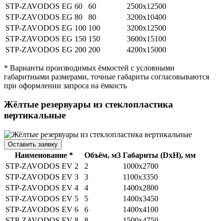
STP-ZAVODOS EG 60
60
2500х12500
STP-ZAVODOS EG 80
80
3200х10400
STP-ZAVODOS EG 100
100
3200х12500
STP-ZAVODOS EG 150
150
3600х15100
STP-ZAVODOS EG 200
200
4200х15000
* Варианты производимых ёмкостей с условными
габаритными размерами, точные габариты согласовываются
при оформлении запроса на ёмкость
Жёлтые резервуары из стеклопластика
вертикальные
Оставить заявку
Наименование *
Объём, м3
Габариты (DхH), мм
STP-ZAVODOS EV 2
2
1000х2700
STP-ZAVODOS EV 3
3
1100x3350
STP-ZAVODOS EV 4
4
1400x2800
STP-ZAVODOS EV 5
5
1400х3450
STP-ZAVODOS EV 6
6
1400х4100
STP-ZAVODOS EV 8
8
1500х4750