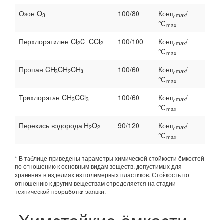
Озон O
100/80
Конц.
/
3
max
℃
max
Перхлорэтилен Cl
C=CCl
100/100
Конц.
/
2
2
max
℃
max
Пропан CH
CH
CH
100/60
Конц.
/
3
2
3
max
℃
max
Трихлорэтан CH
CCl
100/60
Конц.
/
3
3
max
℃
max
Перекись водорода H
O
90/120
Конц.
/
2
2
max
℃
max
* В таблице приведены параметры химической стойкости ёмкостей
по отношению к основным видам веществ, допустимых для
хранения в изделиях из полимерных пластиков. Стойкость по
отношению к другим веществам определяется на стадии
технической проработки заявки.
Химстойкие ёмкости –