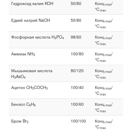
Гидроксид калия KOH
50/80
Конц.
/
max
℃
max
Едкий натрий NaOH
50/80
Конц.
/
max
℃
max
Фосфорная кислота H
PO
98/60
Конц.
/
3
4
max
℃
max
Аммиак NH
100/80
Конц.
/
3
max
℃
max
Мышьяковая кислота
80/120
Конц.
/
max
H
AsO
℃
3
4
max
Ацетон CH
COCH
100/40
Конц.
/
3
3
max
℃
max
Бензол C
H
100/60
Конц.
/
6
6
max
℃
max
Бром Br
100/100
Конц.
/
2
max
℃
max