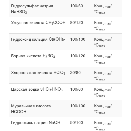
Гидросульфат натрия
100/60
Конц.
/
max
NaHSO
℃
3
max
Уксусная кислота CH
COOH
80/120
Конц.
/
3
max
℃
max
Гидроксид кальция Ca(OH)
100/100
Конц.
/
2
max
℃
max
Борная кислота H
BO
100/120
Конц.
/
3
3
max
℃
max
Хлорноватая кислота HClO
20/80
Конц.
/
3
max
℃
max
Царская водка 3HCl+HNO
100/60
Конц.
/
3
max
℃
max
Муравьиная кислота
100/100
Конц.
/
max
HCOOH
℃
max
Гидроокись натрия NaOH
50/100
Конц.
/
max
℃
max