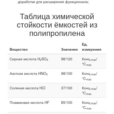
доработки для расширения функционала;
Таблица химической
стойкости ёмкостей из
полипропилена
Ед.
Вещество
Значение
измерения
Серная кислота H
SO
98/120
Конц.
/
2
4
max
℃
max
Азотная кислота HNO
98/100
Конц.
/
3
max
℃
max
Соляная кислота HCl
37/100
Конц.
/
max
℃
max
Плавиковая кислота HF
85/100
Конц.
/
max
℃
max