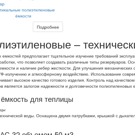
тикальные полиэтиленовые
ёмкости
Подробнее
лиэтиленовые – техничес
 емкостей предполагает тщательное изучение требований эксплуат
работки, что позволяет создавать различные типы резервуаров. 
емкости и наличие ребер жесткости. Для улучшения механических
УФ-излучению и атмосферному воздействию. Использование соврем
чивает высокое качество готового изделия. Контроль над качество
в является залогом надежности и долговечности полиэтиленовых 
 ёмкость для теплицы
технической воды. Оснащена двумя патрубками, крышкой с дыхате
КАС-32 объемом 50 м3