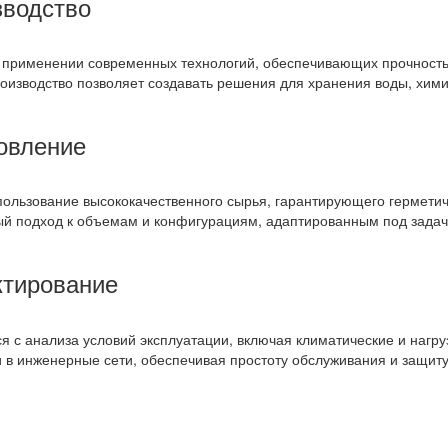
зводство
 применении современных технологий, обеспечивающих прочность 
роизводство позволяет создавать решения для хранения воды, хим
овление
ользование высококачественного сырья, гарантирующего герметичн
й подход к объемам и конфигурациям, адаптированным под задачи
ктирование
я с анализа условий эксплуатации, включая климатические и нагр
 в инженерные сети, обеспечивая простоту обслуживания и защиту