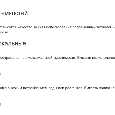
 емкостей
т высокое качество за счет использования современных технологи
ности.
икальные
остранство при максимальной вместимости. Емкости полиэтиленов
3
ов с высоким потреблением воды или реагентов. Емкость полиэтил
л