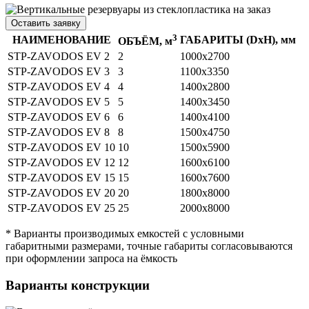
Оставить заявку
3
НАИМЕНОВАНИЕ
ГАБАРИТЫ (DхH), мм
ОБЪЁМ, м
STP-ZAVODOS EV 2
2
1000х2700
STP-ZAVODOS EV 3
3
1100x3350
STP-ZAVODOS EV 4
4
1400x2800
STP-ZAVODOS EV 5
5
1400х3450
STP-ZAVODOS EV 6
6
1400х4100
STP-ZAVODOS EV 8
8
1500х4750
STP-ZAVODOS EV 10
10
1500х5900
STP-ZAVODOS EV 12
12
1600х6100
STP-ZAVODOS EV 15
15
1600х7600
STP-ZAVODOS EV 20
20
1800х8000
STP-ZAVODOS EV 25
25
2000х8000
* Варианты производимых емкостей с условными
габаритными размерами, точные габариты согласовываются
при оформлении запроса на ёмкость
Варианты конструкции