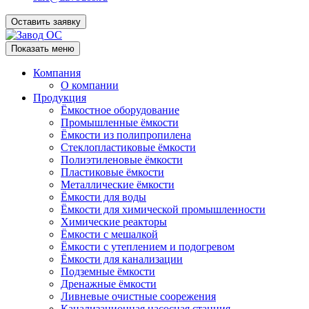
Оставить заявку
Показать меню
Компания
О компании
Продукция
Ёмкостное оборудование
Промышленные ёмкости
Ёмкости из полипропилена
Стеклопластиковые ёмкости
Полиэтиленовые ёмкости
Пластиковые ёмкости
Металлические ёмкости
Ёмкости для воды
Ёмкости для химической промышленности
Химические реакторы
Ёмкости с мешалкой
Ёмкости с утеплением и подогревом
Ёмкости для канализации
Подземные ёмкости
Дренажные ёмкости
Ливневые очистные соорежения
Канализационная насосная станция