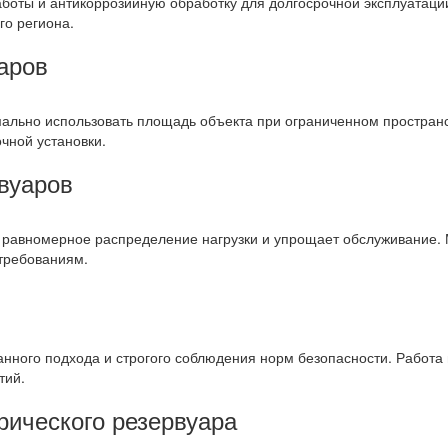
боты и антикоррозийную обработку для долгосрочной эксплуатаци
го региона.
аров
ально использовать площадь объекта при ограниченном пространс
чной установки.
вуаров
 равномерное распределение нагрузки и упрощает обслуживание. 
 требованиям.
нного подхода и строгого соблюдения норм безопасности. Работа 
тий.
рического резервуара