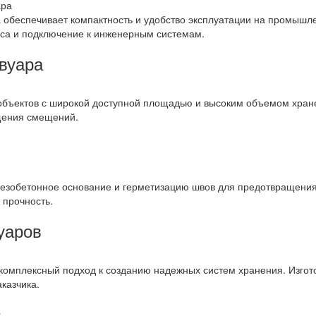
 обеспечивает компактность и удобство эксплуатации на промышл
аса и подключение к инженерным системам.
вуара
объектов с широкой доступной площадью и высоким объемом хране
щения смещений.
лезобетонное основание и герметизацию швов для предотвращения 
 прочность.
уаров
комплексный подход к созданию надежных систем хранения. Изгот
казчика.
в