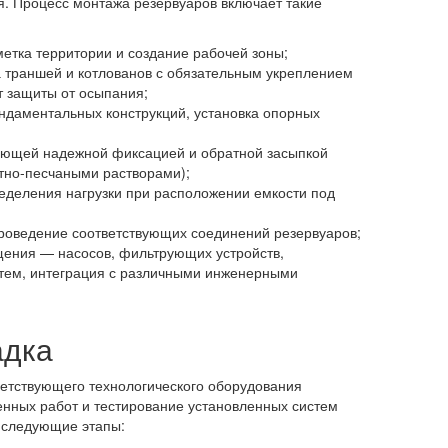
я. Процесс монтажа резервуаров включает такие
етка территории и создание рабочей зоны;
а траншей и котлованов с обязательным укреплением
т защиты от осыпания;
ндаментальных конструкций, установка опорных
ующей надежной фиксацией и обратной засыпкой
тно-песчаными растворами);
ределения нагрузки при расположении емкости под
роведение соответствующих соединений резервуаров;
ения — насосов, фильтрующих устройств,
тем, интеграция с различными инженерными
адка
ветствующего технологического оборудования
енных работ и тестирование установленных систем
 следующие этапы: