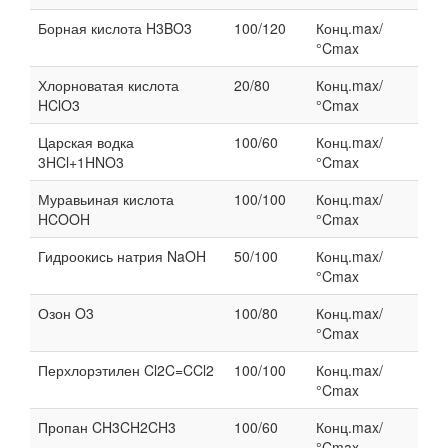
Борная кислота H3BO3
100/120
Конц.max/
°Cmax
Хлорноватая кислота
20/80
Конц.max/
HClO3
°Cmax
Царская водка
100/60
Конц.max/
3HCl+1HNO3
°Cmax
Муравьиная кислота
100/100
Конц.max/
HCOOH
°Cmax
Гидроокись натрия NaOH
50/100
Конц.max/
°Cmax
Озон O3
100/80
Конц.max/
°Cmax
Перхлорэтилен Cl2C=CCl2
100/100
Конц.max/
°Cmax
Пропан CH3CH2CH3
100/60
Конц.max/
°Cmax