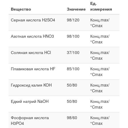
Ед.
Вещество
Значение
измерения
Серная кислота H2SO4
98/120
Конц.max/
°Cmax
Азотная кислота HNO3
98/100
Конц.max/
°Cmax
Соляная кислота HCl
37/100
Конц.max/
°Cmax
Плавиковая кислота HF
85/100
Конц.max/
°Cmax
Гидроксид калия KOH
50/80
Конц.max/
°Cmax
Едкий натрий NaOH
50/80
Конц.max/
°Cmax
Фосфорная кислота
98/60
Конц.max/
H3PO4
°Cmax