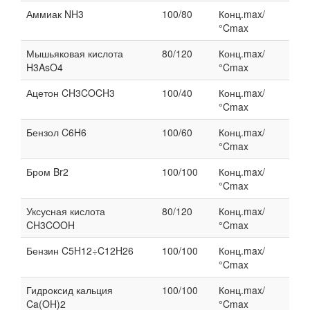
Аммиак NH3
100/80
Конц.max/
°Cmax
Мышьяковая кислота
80/120
Конц.max/
H3AsO4
°Cmax
Ацетон CH3COCH3
100/40
Конц.max/
°Cmax
Бензол C6H6
100/60
Конц.max/
°Cmax
Бром Br2
100/100
Конц.max/
°Cmax
Уксусная кислота
80/120
Конц.max/
CH3COOH
°Cmax
Бензин C5H12÷C12H26
100/100
Конц.max/
°Cmax
Гидроксид кальция
100/100
Конц.max/
Ca(OH)2
°Cmax